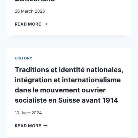
26 March 2026
FOREIGN
READ MORE
LABOUR,
GROWTH
AND
PRODUCTIVITY:
THE
HISTORY
CASE
OF
Traditions et identité nationales,
SWITZERLAND
intégration et internationalisme
dans le mouvement ouvrier
socialiste en Suisse avant 1914
10 June 2024
TRADITIONS
READ MORE
ET
IDENTITÉ