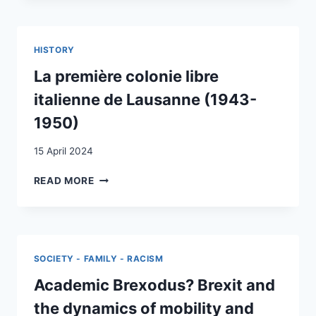
NATIONALES,
INTÉGRATION
ET
HISTORY
INTERNATIONALISME
DANS
La première colonie libre
LE
italienne de Lausanne (1943-
MOUVEMENT
OUVRIER
1950)
SOCIALISTE
EN
15 April 2024
SUISSE
AVANT
LA
READ MORE
1914
PREMIÈRE
COLONIE
LIBRE
ITALIENNE
DE
SOCIETY - FAMILY - RACISM
LAUSANNE
(1943-
Academic Brexodus? Brexit and
1950)
the dynamics of mobility and