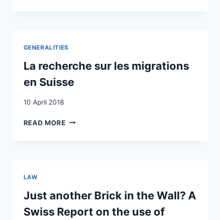
DISCURSIVES
DE
L’ASILE
EN
SUISSE
GENERALITIES
:
ASSIMILER
La recherche sur les migrations
POUR
en Suisse
REFOULER
10 April 2018
LA
READ MORE
RECHERCHE
SUR
LES
MIGRATIONS
EN
LAW
SUISSE
Just another Brick in the Wall? A
Swiss Report on the use of