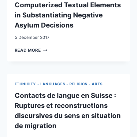
Computerized Textual Elements
in Substantiating Negative
Asylum Decisions
5 December 2017
JUST
READ MORE
ANOTHER
BRICK
IN
THE
WALL?
ETHNICITY - LANGUAGES - RELIGION - ARTS
A
SWISS
Contacts de langue en Suisse :
REPORT
Ruptures et reconstructions
ON
THE
discursives du sens en situation
USE
de migration
OF
COMPUTERIZED