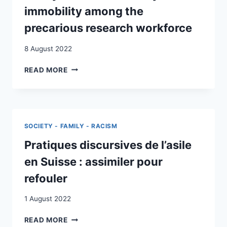
immobility among the
precarious research workforce
8 August 2022
ACADEMIC
READ MORE
BREXODUS?
BREXIT
AND
THE
DYNAMICS
SOCIETY - FAMILY - RACISM
OF
MOBILITY
Pratiques discursives de l’asile
AND
en Suisse : assimiler pour
IMMOBILITY
AMONG
refouler
THE
PRECARIOUS
1 August 2022
RESEARCH
WORKFORCE
PRATIQUES
READ MORE