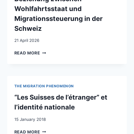
Wohlfahrtsstaat und
Migrationssteuerung in der
Schweiz
21 April 2026
BINNENINTEGRATION
READ MORE
UND
AUSSENABSCHLIESSUNG. ZU
R BE
ZIEHUNG ZW
ISCHEN WO
THE MIGRATION PHENOMENON
HLFAHRTSSTAAT UN
D MI
“Les Suisses de l’étranger” et
GRATIONSSTEUERUNG IN
l’identité nationale
DE
R SC
15 January 2018
HWEIZ
“LES
READ MORE