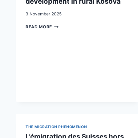
development in rural Kosova
3 November 2025
RETURN
READ MORE
MIGRATION,
ENTREPRENEURSHIP
AND
DEVELOPMENT
IN
RURAL
KOSOVA
THE MIGRATION PHENOMENON
L’émigration des Suisses hors