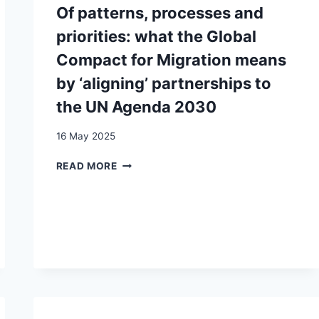
Of patterns, processes and
RICERCA
(TERRA
priorities: what the Global
COGNITA
41)
Compact for Migration means
by ‘aligning’ partnerships to
the UN Agenda 2030
16 May 2025
OF
READ MORE
PATTERNS,
PROCESSES
AND
PRIORITIES:
WHAT
THE
GLOBAL
COMPACT
FOR
MIGRATION