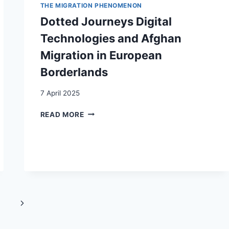
THE MIGRATION PHENOMENON
MEANS
BY
Dotted Journeys Digital
‘ALIGNING’
Technologies and Afghan
PARTNERSHIPS
TO
Migration in European
THE
Borderlands
UN
AGENDA
2030
7 April 2025
DOTTED
READ MORE
JOURNEYS
DIGITAL
TECHNOLOGIES
AND
AFGHAN
MIGRATION
IN
EUROPEAN
Next
BORDERLANDS
Page