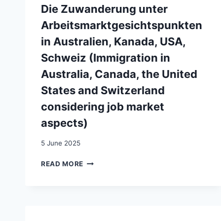
GENÈVE.
Die Zuwanderung unter
VUE
D’ENSEMBLE
Arbeitsmarktgesichtspunkten
ET
in Australien, Kanada, USA,
RÉSULTATS
D’UNE
Schweiz (Immigration in
ENQUÊTE
Australia, Canada, the United
RÉALISÉE
EN
States and Switzerland
1989
considering job market
ET
1990
aspects)
AUPRÈS
DES
5 June 2025
SUISSES
QUITTANT
DIE
READ MORE
GENÈVE
ZUWANDERUNG
POUR
UNTER
LE
ARBEITSMARKTGESICHTSPUNKTEN
CANTON
IN
DE
AUSTRALIEN,
VAUD