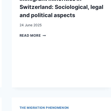
PAR
Switzerland: Sociological, legal
LA
and political aspects
RECHERCHE
=
24 June 2025
MIGRATION
UND
IMMIGRANT
READ MORE
MOBILITÄT
MINORITIES
WEITERDENKEN:
IN
PERSPEKTIVEN
SWITZERLAND:
AUS
SOCIOLOGICAL,
DER
LEGAL
FORSCHUNG
AND
=
POLITICAL
RIDEFINIRE
ASPECTS
LA
MIGRAZIONE
E
LA
MOBILITÀ:
PROSPETTIVE
THE MIGRATION PHENOMENON
DALLA