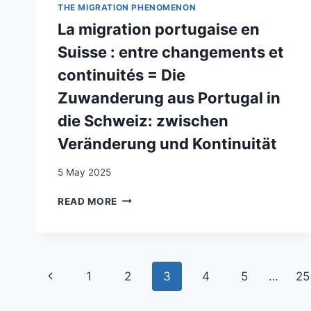
KANADA,
THE MIGRATION PHENOMENON
OU
USA,
La migration portugaise en
LES
SCHWEIZ
DÉPARTEMENTS
(IMMIGRATION
Suisse : entre changements et
DE
IN
L’AIN
continuités = Die
AUSTRALIA,
ET
CANADA,
Zuwanderung aus Portugal in
DE
THE
LA
die Schweiz: zwischen
UNITED
HAUTE-
STATES
Veränderung und Kontinuität
SAVOIE
AND
SWITZERLAND
5 May 2025
CONSIDERING
JOB
LA
READ MORE
MARKET
MIGRATION
ASPECTS)
PORTUGAISE
EN
SUISSE
Page
:
Previous
1
2
3
4
5
…
25
ENTRE
navigation
CHANGEMENTS
Page