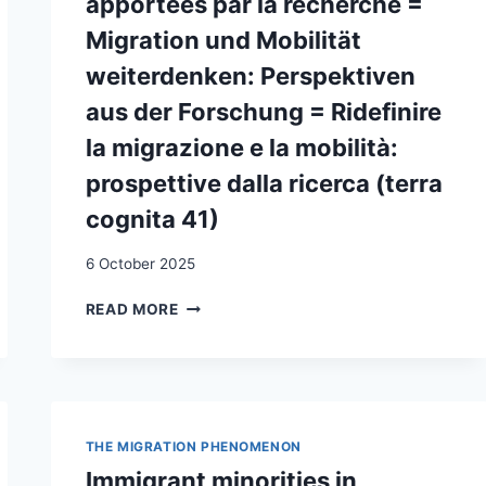
apportées par la recherche =
Migration und Mobilität
weiterdenken: Perspektiven
aus der Forschung = Ridefinire
la migrazione e la mobilità:
prospettive dalla ricerca (terra
cognita 41)
6 October 2025
REPENSER
READ MORE
LA
MIGRATION
ET
LA
MOBILITÉ
:
THE MIGRATION PHENOMENON
PERSPECTIVES
Immigrant minorities in
APPORTÉES