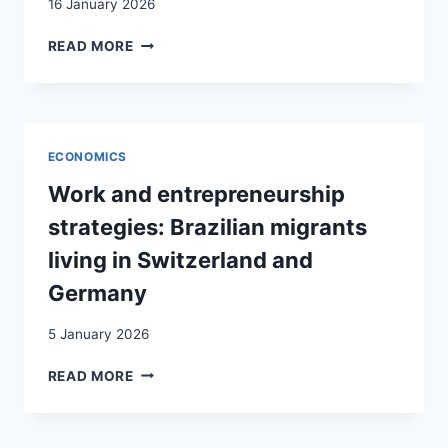
16 January 2026
L’AMÉLIORATION
DU
DEVELOPMENT
READ MORE
STATUT
FINANCING
DES
AND
ÉTRANGERS
THE
DANS
REMITTANCE
LE
MARKET
ECONOMICS
MARCHÉ
IN
SUISSE
SERBIA
Work and entrepreneurship
DU
AND
strategies: Brazilian migrants
TRAVAIL
SWITZERLAND
/
living in Switzerland and
INTEGRATION
Germany
UND
ARBEIT
:
5 January 2026
HANDLUNGSFELDER,
WORK
AKTEURE
READ MORE
AND
UND
ENTREPRENEURSHIP
ANSATZPUNKTE
STRATEGIES:
ZUR