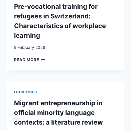
TITULAIRES
Pre-vocational training for
DE
refugees in Switzerland:
PERMIS
B-
Characteristics of workplace
RÉFUGIÉ
learning
ET
F
9 February 2026
DANS
LE
PRE-
READ MORE
CANTON
VOCATIONAL
DE
TRAINING
GENÈVE:
FOR
COMPARAISONS
REFUGEES
INTERCANTONALES
IN
ECONOMICS
SWITZERLAND:
CHARACTERISTICS
Migrant entrepreneurship in
OF
official minority language
WORKPLACE
LEARNING
contexts: a literature review