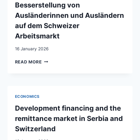
Besserstellung von
Ausländerinnen und Ausländern
auf dem Schweizer
Arbeitsmarkt
16 January 2026
INTÉGRATION
READ MORE
ET
TRAVAIL:
CHAMPS
D’ACTIVITÉ,
ACTEURS
ECONOMICS
ET
DOMAINES
Development financing and the
À
remittance market in Serbia and
DÉVELOPPER
DANS
Switzerland
L’OPTIQUE
DE