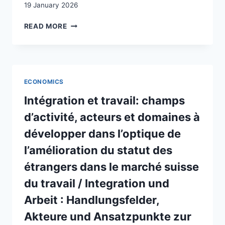
19 January 2026
MIGRANT
READ MORE
ENTREPRENEURSHIP
IN
OFFICIAL
MINORITY
LANGUAGE
ECONOMICS
CONTEXTS:
A LITERATURE
Intégration et travail: champs
REVIEW
d’activité, acteurs et domaines à
développer dans l’optique de
l’amélioration du statut des
étrangers dans le marché suisse
du travail / Integration und
Arbeit : Handlungsfelder,
Akteure und Ansatzpunkte zur