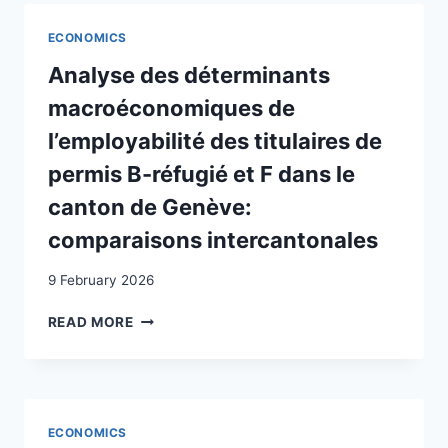
ON
THE
ECONOMICS
PRODUCTION
PATTERN:
Analyse des déterminants
THE
macroéconomiques de
SWISS
CASE
l’employabilité des titulaires de
permis B-réfugié et F dans le
canton de Genève:
comparaisons intercantonales
9 February 2026
ANALYSE
READ MORE
DES
DÉTERMINANTS
MACROÉCONOMIQUES
DE
L’EMPLOYABILITÉ
ECONOMICS
DES