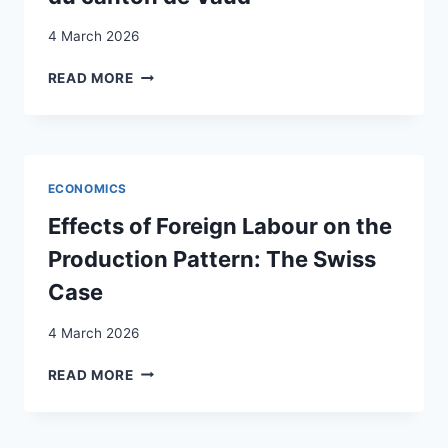
4 March 2026
L’IMMIGRÉE
READ MORE
ITALIENNE
SUR
LE
MARCHÉ
DU
ECONOMICS
TRAVAIL
SUISSE.
Effects of Foreign Labour on the
LE
Production Pattern: The Swiss
CAS
DU
Case
CANTON
DE
4 March 2026
VAUD
EFFECTS
READ MORE
OF
FOREIGN
LABOUR