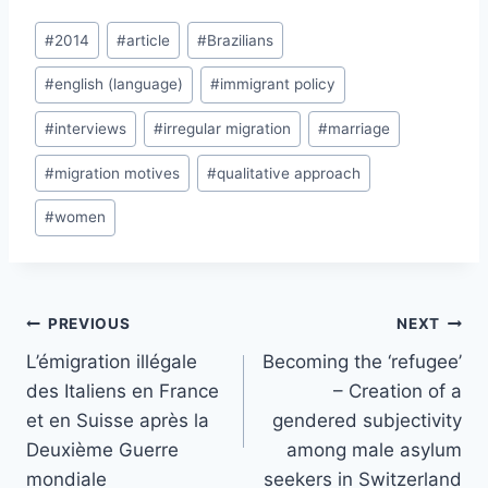
Post
#
2014
#
article
#
Brazilians
Tags:
#
english (language)
#
immigrant policy
#
interviews
#
irregular migration
#
marriage
#
migration motives
#
qualitative approach
#
women
Post
PREVIOUS
NEXT
navigation
L’émigration illégale
Becoming the ‘refugee’
des Italiens en France
– Creation of a
et en Suisse après la
gendered subjectivity
Deuxième Guerre
among male asylum
mondiale
seekers in Switzerland