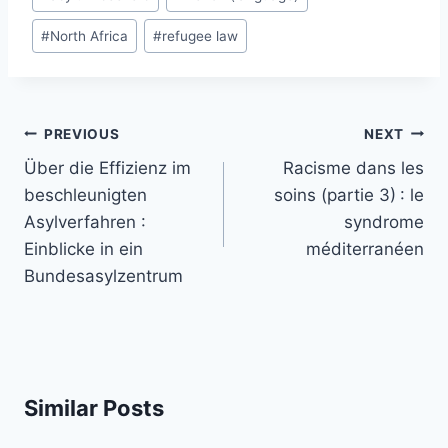
#
North Africa
#
refugee law
Post
PREVIOUS
NEXT
navigation
Über die Effizienz im
Racisme dans les
beschleunigten
soins (partie 3) : le
Asylverfahren :
syndrome
Einblicke in ein
méditerranéen
Bundesasylzentrum
Similar Posts