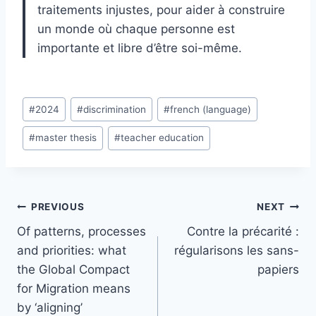
traitements injustes, pour aider à construire
un monde où chaque personne est
importante et libre d’être soi-même.
Post
#
2024
#
discrimination
#
french (language)
Tags:
#
master thesis
#
teacher education
Post
PREVIOUS
NEXT
navigation
Of patterns, processes
Contre la précarité :
and priorities: what
régularisons les sans-
the Global Compact
papiers
for Migration means
by ‘aligning’