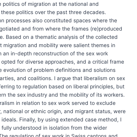
politics of migration at the national and
 these politics over the past three decades.
ion processes also constituted spaces where the
negotiated and from where the frames (re)produced
e. Based on a thematic analysis of the collected
at migration and mobility were salient themes in
 an in-depth reconstruction of the sex work
 opted for diverse approaches, and a critical frame
e evolution of problem definitions and solutions
parties, and coalitions. I argue that liberalism on sex
rring to regulation based on liberal principles, but
ern the sex industry and the mobility of its workers.
eralism in relation to sex work served to exclude
national or ethnic origin, and migrant status, were
l ideals. Finally, by using extended case method, I
ully understood in isolation from the wider
. The regulation of sex work in Swiss cantons and