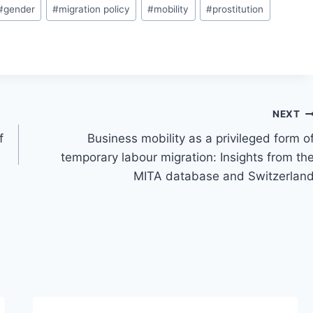
#
gender
#
migration policy
#
mobility
#
prostitution
NEXT
f
Business mobility as a privileged form o
temporary labour migration: Insights from th
MITA database and Switzerlan