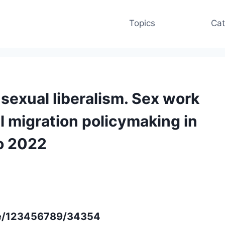
Topics
Cat
 sexual liberalism. Sex work
l migration policymaking in
o 2022
dle/123456789/34354