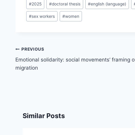
Post
#
2025
#
doctoral thesis
#
english (language)
Tags:
#
sex workers
#
women
Post
PREVIOUS
navigation
Emotional solidarity: social movements’ framing o
migration
Similar Posts