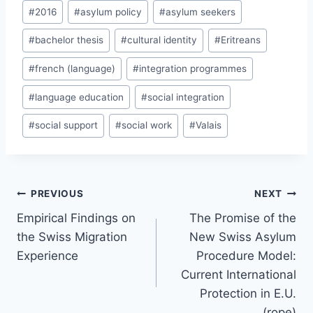
Post
#
2016
#
asylum policy
#
asylum seekers
Tags:
#
bachelor thesis
#
cultural identity
#
Eritreans
#
french (language)
#
integration programmes
#
language education
#
social integration
#
social support
#
social work
#
Valais
Post
PREVIOUS
NEXT
navigation
Empirical Findings on
The Promise of the
the Swiss Migration
New Swiss Asylum
Experience
Procedure Model:
Current International
Protection in E.U.
(rope)