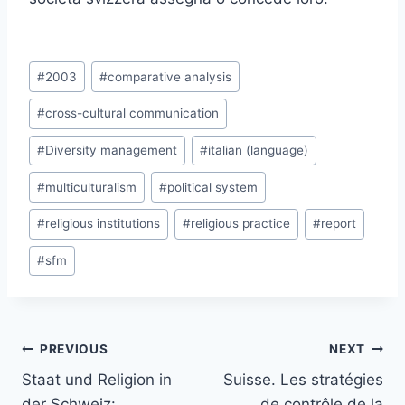
Post
#
2003
#
comparative analysis
Tags:
#
cross-cultural communication
#
Diversity management
#
italian (language)
#
multiculturalism
#
political system
#
religious institutions
#
religious practice
#
report
#
sfm
Post
PREVIOUS
NEXT
navigation
Staat und Religion in
Suisse. Les stratégies
der Schweiz:
de contrôle de la