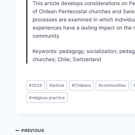
This article develops considerations on P
of Chilean Pentecostal churches and Swiss
processes are examined in which individua
experiences have a lasting impact on the
community.
Keywords: pedagogy; socialization; pedag
churches; Chile; Switzerland
Post
#
2024
#
article
#
Chileans
#
communities
Tags:
#
religious practice
Post
PREVIOUS