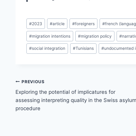
Post
#
2023
#
article
#
foreigners
#
french (languag
Tags:
#
migration intentions
#
migration policy
#
narrati
#
social integration
#
Tunisians
#
undocumented i
Post
PREVIOUS
navigation
Exploring the potential of implicatures for
assessing interpreting quality in the Swiss asylu
procedure