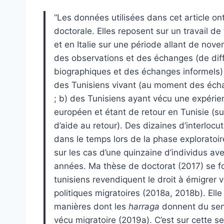
“
L
es données utilisées dans cet article o
doctorale. Elles reposent sur un travail d
et en Italie sur une période allant de no
des observations et des échanges (de diff
biographiques et des échanges informels) 
des Tunisiens vivant (au moment des échang
; b) des Tunisiens ayant vécu une expérien
européen et étant de retour en Tunisie (su
d’aide au retour). Des dizaines d’interlocu
dans le temps lors de la phase exploratoire
sur les cas d’une quinzaine d’individus av
années. Ma thèse de doctorat (2017) se foc
tunisiens revendiquent le droit à émigrer v
politiques migratoires (2018a, 2018b). Elle 
manières dont les
harraga
donnent du sens
vécu migratoire (2019a). C’est sur cette s