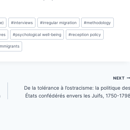
e)
#
interviews
#
irregular migration
#
methodology
ves
#
psychological well-being
#
reception policy
mmigrants
NEXT
De la tolérance à l’ostracisme: la politique de
m
États confédérés envers les Juifs, 1750-179