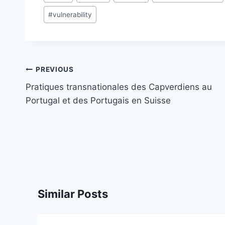
Tags:
#
vulnerability
Post
PREVIOUS
navigation
Pratiques transnationales des Capverdiens au
Portugal et des Portugais en Suisse
Similar Posts