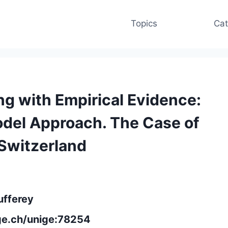
Topics
Cat
ng with Empirical Evidence:
odel Approach. The Case of
 Switzerland
ufferey
ige.ch/unige:78254