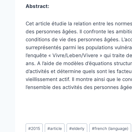
Abstract:
Cet article étudie la relation entre les norm
des personnes âgées. Il confronte les ambitio
conditions de vie des personnes âgées. L’acce
surreprésentés parmi les populations vulnér
l’enquête « Vivre/Leben/Vivere » qui traite d
ans. A l’aide de modèles d’équations structure
d’activités et détermine quels sont les facteur
vieillissement actif. Il montre ainsi que le co
l’ensemble des activités des personnes âgée
Post
#
2015
#
article
#
elderly
#
french (language)