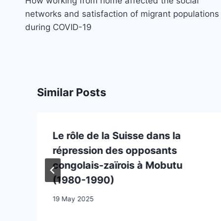
navigation
How working from home affected the social
networks and satisfaction of migrant populations
during COVID-19
Similar Posts
Le rôle de la Suisse dans la
répression des opposants
congolais-zaïrois à Mobutu
(1980-1990)
19 May 2025