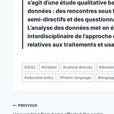
s’agit d’une étude qualitative b
données : des rencontres sous
semi-directifs et des questionn
L’analyse des données met en év
interdisciplinaire de l’approche 
relatives aux traitements et usa
Post
#
2022
#
children
#
cultural diversity
#
diversit
Tags:
#
education policy
#
french (language)
#
languag
Post
PREVIOUS