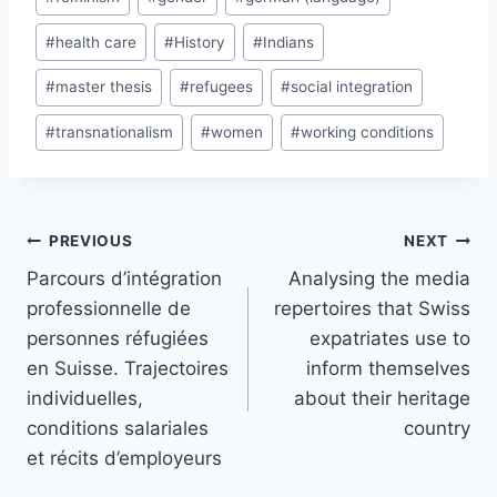
#
health care
#
History
#
Indians
#
master thesis
#
refugees
#
social integration
#
transnationalism
#
women
#
working conditions
Post
PREVIOUS
NEXT
navigation
Parcours d’intégration
Analysing the media
professionnelle de
repertoires that Swiss
personnes réfugiées
expatriates use to
en Suisse. Trajectoires
inform themselves
individuelles,
about their heritage
conditions salariales
country
et récits d’employeurs