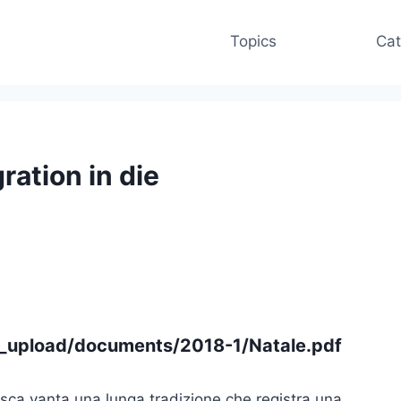
Topics
Cat
ration in die
r_upload/documents/2018-1/Natale.pdf
esca vanta una lunga tradizione che regis
tra una