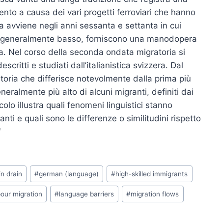
cento a causa dei vari progetti
ferroviari che hanno
a avviene negli anni
sessanta e settanta in cui
ne generalmente
basso, forniscono una manodopera
ia. Nel
corso della seconda ondata migratoria si
descritti e studiati dall’italianistica svizzera. Dal
toria che differisce notevolmente dalla prima più
neralmente più alto di alcuni migranti, definiti dai
icolo illustra quali fenomeni linguistici stanno
ti e quali sono le differenze o similitudini rispetto
“
in drain
#
german (language)
#
high-skilled immigrants
bour migration
#
language barriers
#
migration flows