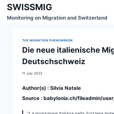
Skip
SWISSMIG
to
content
Monitoring on Migration and Switzerland
THE MIGRATION PHENOMENON
Die neue italienische Mig
Deutschschweiz
11 July 2022
Author(s) : Silvia Natale
Source :
babylonia.ch/fileadmin/use
“
La migrazione italiana nella Svizzera ted