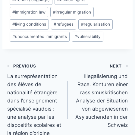
#
immigration law
#
irregular migration
#
living conditions
#
refugees
#
regularisation
#
undocumented immigrants
#
vulnerability
Post
PREVIOUS
NEXT
navigation
La surreprésentation
Illegalisierung und
des élèves de
Race. Konturen einer
nationalité étrangère
rassismuskritischen
dans l’enseignement
Analyse der Situation
spécialisé vaudois :
von abgewiesenen
une analyse par les
Asylsuchenden in der
dispositifs scolaires et
Schweiz
la région d’origine