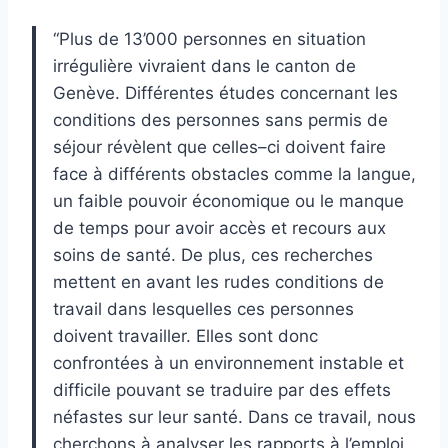
“
Plus de 13’000 personnes en situation
irrégulière vivraient dans le canton de
Genève.
Différentes études concernant les
conditions
de
s
personnes
sans permis de
séjour
révèlent
que ce
lles
–
ci
doivent faire
face à différents obstacles
comme la langue,
un
faible
pouvoir
économique ou le manque
de temps
pour avoir
accès et recours aux
soins de santé
. De plus,
ces recherches
mettent en avant les rudes conditions de
travail dans lesquelles ces personnes
doivent travailler.
E
lles sont donc
confrontées
à un environnement
instable
et
difficile
pouvant
se
traduire par des effets
néfastes sur leur santé.
D
ans ce travai
l
, nous
cherchons à analyser
les rapports à l’emploi