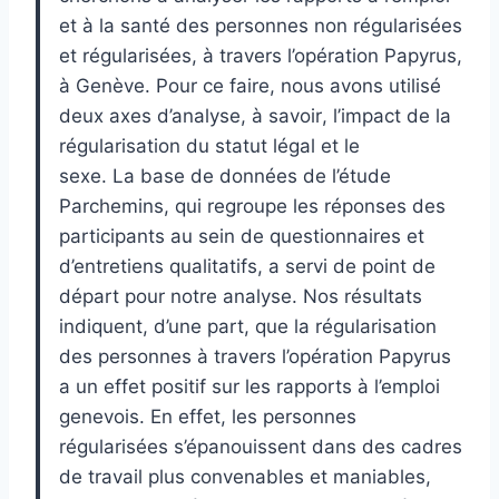
et à la santé des personnes
non régularisées
et régularisées
,
à travers
l’opération Papyrus
,
à Genève.
Pour ce faire, n
ous
avons
utilis
é
deux axes d’analyse
,
à savoir
,
l’impact de
la
régularisation
du statut légal
et le
sexe.
L
a base de données de l’étude
Parchemins
,
qui regroupe les réponses des
participants
au sein de questionnaires et
d’entretiens qualitatifs
, a servi de point de
départ pour notre
analyse
.
Nos résultats
indiquent, d
’une part, que la régularisation
des personnes à travers l’opération
Papyrus
a un effet positif sur les rapports à l’emploi
genevois
.
En effet, les personnes
régularisées
s’épanouissent dans des cadres
de travail plus convenable
s
et maniable
s
,