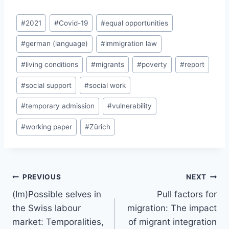
Post
#
2021
#
Covid-19
#
equal opportunities
Tags:
#
german (language)
#
immigration law
#
living conditions
#
migrants
#
poverty
#
report
#
social support
#
social work
#
temporary admission
#
vulnerability
#
working paper
#
Zürich
Post
PREVIOUS
NEXT
navigation
(Im)Possible selves in
Pull factors for
the Swiss labour
migration: The impact
market: Temporalities,
of migrant integration