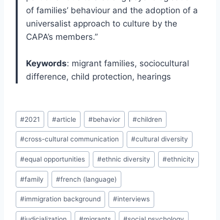
of families’ behaviour and the adoption of a
universalist approach to culture by the
CAPA’s members.”
Keywords
: migrant families, sociocultural
difference, child protection, hearings
Post
#
2021
#
article
#
behavior
#
children
Tags:
#
cross-cultural communication
#
cultural diversity
#
equal opportunities
#
ethnic diversity
#
ethnicity
#
family
#
french (language)
#
immigration background
#
interviews
#
judicialization
#
migrants
#
social psychology