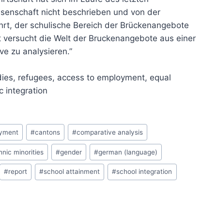
senschaft nicht beschrieben und von der
hrt, der schulische Bereich der Brückenangebote
ht versucht die Welt der Bruckenangebote aus einer
ive zu analysieren.”
dies, refugees, access to employment, equal
c integration
oyment
#
cantons
#
comparative analysis
hnic minorities
#
gender
#
german (language)
#
report
#
school attainment
#
school integration