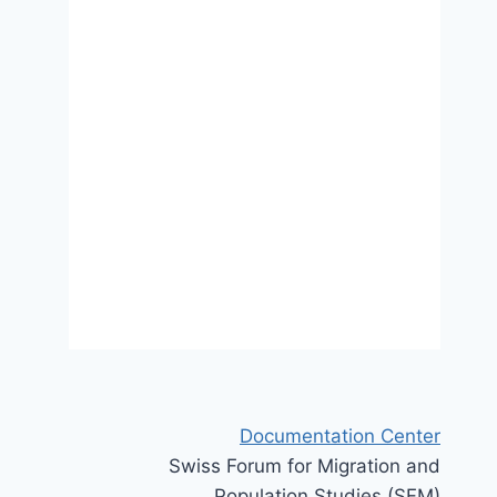
d’immigration dans la Suisse du
tournant néolibéral
20 July 2020
Documentation Center
Swiss Forum for Migration and
Population Studies (SFM)