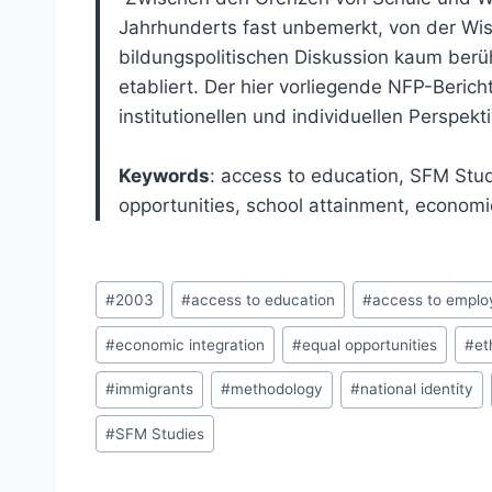
Jahrhunderts fast unbemerkt, von der Wis
bildungspolitischen Diskussion kaum berü
etabliert. Der hier vorliegende NFP-Beric
institutionellen und individuellen Perspekt
Keywords
: access to education, SFM Stu
opportunities, school attainment, economi
Post
#
2003
#
access to education
#
access to empl
Tags:
#
economic integration
#
equal opportunities
#
et
#
immigrants
#
methodology
#
national identity
#
SFM Studies