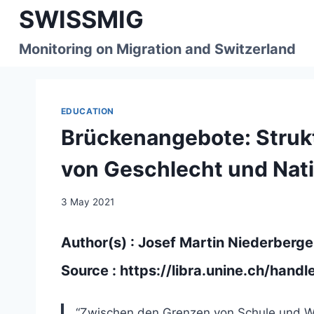
Skip
SWISSMIG
to
content
Monitoring on Migration and Switzerland
EDUCATION
Brückenangebote: Strukt
von Geschlecht und Nati
3 May 2021
Author(s) : Josef Martin Niederberge
Source :
https://libra.unine.ch/han
“Zwischen den Grenzen von Schule und Wir