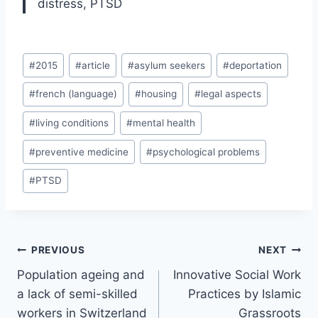
distress, PTSD
Post
#
2015
#
article
#
asylum seekers
#
deportation
Tags:
#
french (language)
#
housing
#
legal aspects
#
living conditions
#
mental health
#
preventive medicine
#
psychological problems
#
PTSD
Post
PREVIOUS
NEXT
navigation
Population ageing and
Innovative Social Work
a lack of semi-skilled
Practices by Islamic
workers in Switzerland
Grassroots