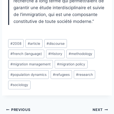
recherche à long terme qui permettraient de
garantir une étude interdisciplinaire et suivie
de l’immigration, qui est une composante
constitutive de toute société moderne.”
Post
#
2008
#
article
#
discourse
Tags:
#
french (language)
#
History
#
methodology
#
migration management
#
migration policy
#
population dynamics
#
refugees
#
research
#
sociology
Post
PREVIOUS
NEXT