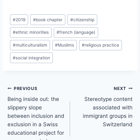
Post
#
2019
#
book chapter
#
citizenship
Tags:
#
ethnic minorities
#
french (language)
#
multiculturalism
#
Muslims
#
religious practice
#
social integration
Post
PREVIOUS
NEXT
navigation
Being inside out: the
Stereotype content
slippery slope
associated with
between inclusion and
immigrant groups in
exclusion in a Swiss
Switzerland
educational project for