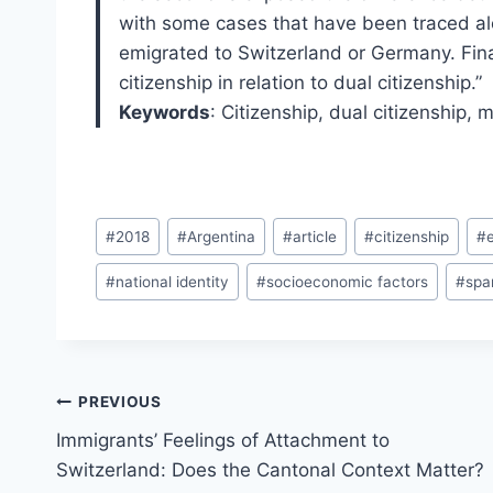
with some cases that have been traced al
emigrated to Switzerland or Germany. Fina
citizenship in relation to dual citizenship.”
Keywords
: Citizenship, dual citizenship, 
Post
#
2018
#
Argentina
#
article
#
citizenship
#
Tags:
#
national identity
#
socioeconomic factors
#
spa
Post
PREVIOUS
navigation
Immigrants’ Feelings of Attachment to
Switzerland: Does the Cantonal Context Matter?