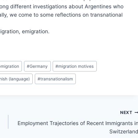
ong different investigations about Argentines who
lly, we come to some reflections on transnational
migration, emigration.
emigration
#
Germany
#
migration motives
nish (language)
#
transnationalism
NEXT
Employment Trajectories of Recent Immigrants i
Switzerlan