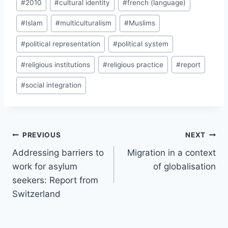
#
2010
#
cultural identity
#
french (language)
Tags:
#
Islam
#
multiculturalism
#
Muslims
#
political representation
#
political system
#
religious institutions
#
religious practice
#
report
#
social integration
Post
PREVIOUS
NEXT
navigation
Addressing barriers to
Migration in a context
work for asylum
of globalisation
seekers: Report from
Switzerland