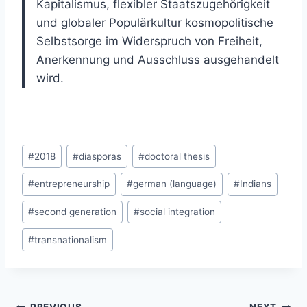
Kapitalismus, flexibler Staatszugehörigkeit
und globaler Populärkultur kosmopolitische
Selbstsorge im Widerspruch von Freiheit,
Anerkennung und Ausschluss ausgehandelt
wird.
Post
#
2018
#
diasporas
#
doctoral thesis
Tags:
#
entrepreneurship
#
german (language)
#
Indians
#
second generation
#
social integration
#
transnationalism
PREVIOUS
NEXT