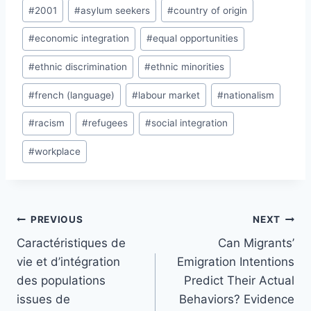
Post
#
2001
#
asylum seekers
#
country of origin
Tags:
#
economic integration
#
equal opportunities
#
ethnic discrimination
#
ethnic minorities
#
french (language)
#
labour market
#
nationalism
#
racism
#
refugees
#
social integration
#
workplace
Post
PREVIOUS
NEXT
navigation
Caractéristiques de
Can Migrants’
vie et d’intégration
Emigration Intentions
des populations
Predict Their Actual
issues de
Behaviors? Evidence