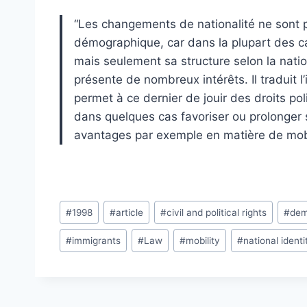
“Les changements de nationalité ne sont 
démographique, car dans la plupart des cas,
mais seulement sa structure selon la nati
présente de nombreux intérêts. Il traduit l
permet à ce dernier de jouir des droits po
dans quelques cas favoriser ou prolonger s
avantages par exemple en matière de mobil
Post
#
1998
#
article
#
civil and political rights
#
dem
Tags:
#
immigrants
#
Law
#
mobility
#
national identi