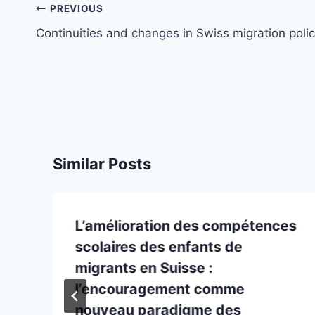
Post
PREVIOUS
navigation
Continuities and changes in Swiss migration poli
Similar Posts
L’amélioration des compétences
scolaires des enfants de
migrants en Suisse :
l’encouragement comme
nouveau paradigme des