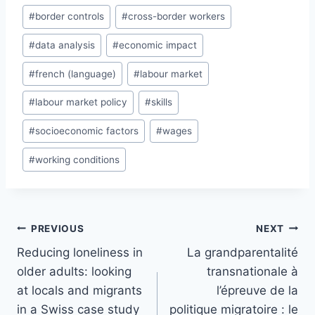
#
border controls
#
cross-border workers
#
data analysis
#
economic impact
#
french (language)
#
labour market
#
labour market policy
#
skills
#
socioeconomic factors
#
wages
#
working conditions
Post
PREVIOUS
NEXT
navigation
Reducing loneliness in
La grandparentalité
older adults: looking
transnationale à
at locals and migrants
l’épreuve de la
in a Swiss case study
politique migratoire : le