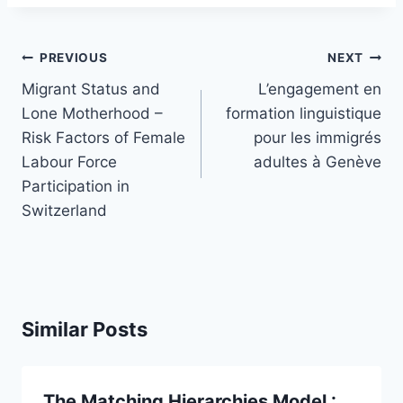
Post
PREVIOUS
NEXT
navigation
Migrant Status and
L’engagement en
Lone Motherhood –
formation linguistique
Risk Factors of Female
pour les immigrés
Labour Force
adultes à Genève
Participation in
Switzerland
Similar Posts
The Matching Hierarchies Model :