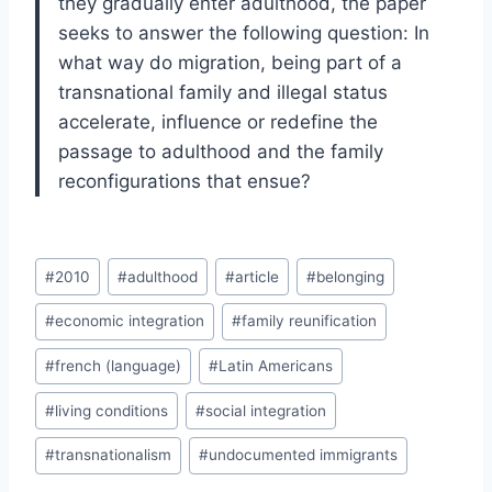
they gradually enter adulthood, the paper
seeks to answer the following question: In
what way do migration, being part of a
transnational family and illegal status
accelerate, influence or redefine the
passage to adulthood and the family
reconfigurations that ensue?
Post
#
2010
#
adulthood
#
article
#
belonging
Tags:
#
economic integration
#
family reunification
#
french (language)
#
Latin Americans
#
living conditions
#
social integration
#
transnationalism
#
undocumented immigrants