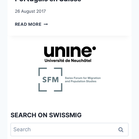
26 August 2017
PRATIQUES
READ MORE
TRANSNATIONALES
DES
CAPVERDIENS
AU
PORTUGAL
ET
DES
PORTUGAIS
EN
SUISSE
SEARCH ON SWISSMIG
Search
for: