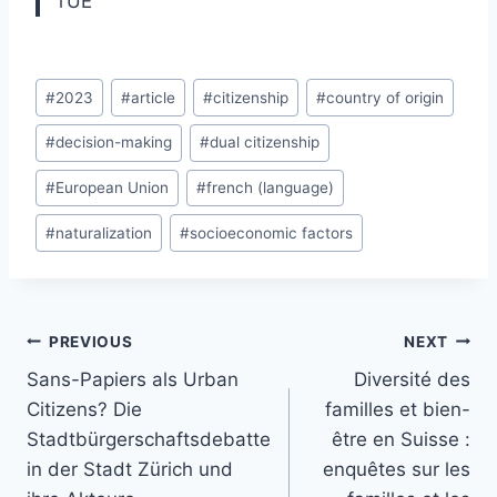
l’UE
Post
#
2023
#
article
#
citizenship
#
country of origin
Tags:
#
decision-making
#
dual citizenship
#
European Union
#
french (language)
#
naturalization
#
socioeconomic factors
Post
PREVIOUS
NEXT
navigation
Sans-Papiers als Urban
Diversité des
Citizens? Die
familles et bien-
Stadtbürgerschaftsdebatte
être en Suisse :
in der Stadt Zürich und
enquêtes sur les