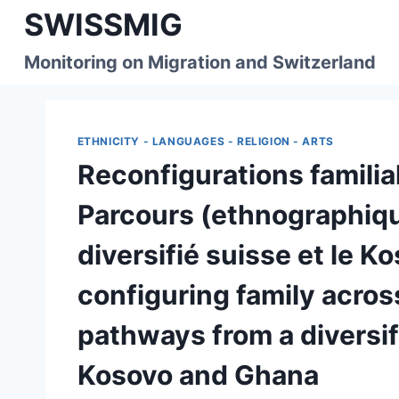
Skip
SWISSMIG
to
content
Monitoring on Migration and Switzerland
ETHNICITY - LANGUAGES - RELIGION - ARTS
Reconfigurations familial
Parcours (ethnographiqu
diversifié suisse et le K
configuring family acro
pathways from a diversi
Kosovo and Ghana