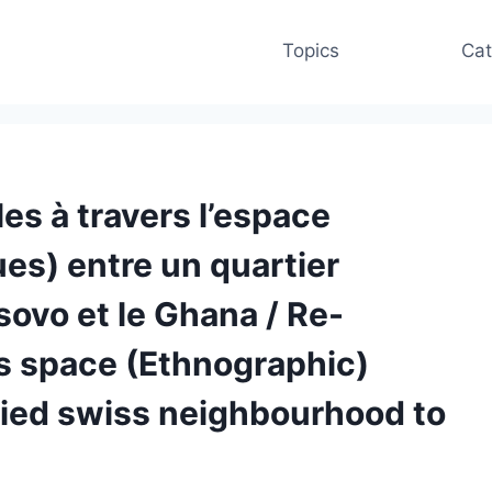
Topics
Cat
es à travers l’espace
es) entre un quartier
osovo et le Ghana / Re-
ss space (Ethnographic)
fied swiss neighbourhood to