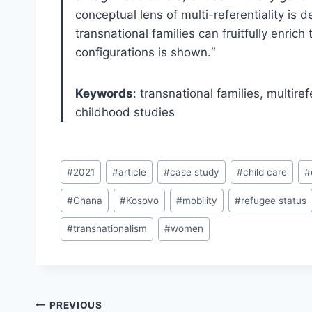
conceptual lens of multi-referentiality i
transnational families can fruitfully enrich
configurations is shown.
“
Keywords
: transnational families, multire
childhood studies
Post
#
2021
#
article
#
case study
#
child care
#
Tags:
#
Ghana
#
Kosovo
#
mobility
#
refugee status
#
transnationalism
#
women
Post
PREVIOUS