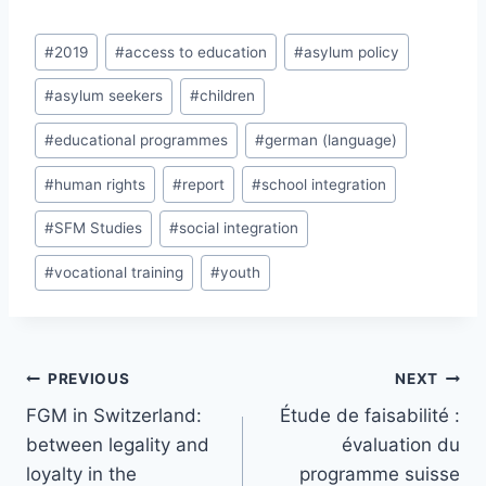
Post
#
2019
#
access to education
#
asylum policy
Tags:
#
asylum seekers
#
children
#
educational programmes
#
german (language)
#
human rights
#
report
#
school integration
#
SFM Studies
#
social integration
#
vocational training
#
youth
Post
PREVIOUS
NEXT
navigation
FGM in Switzerland:
Étude de faisabilité :
between legality and
évaluation du
loyalty in the
programme suisse