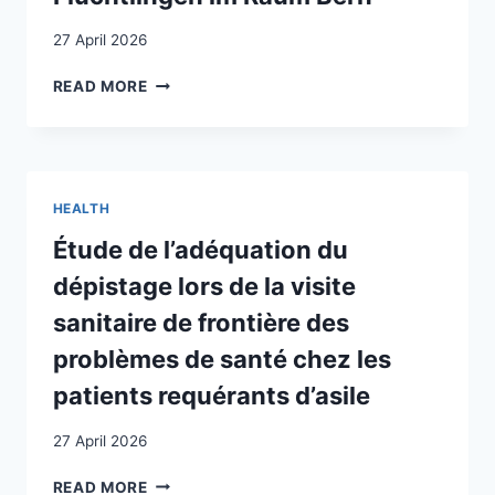
27 April 2026
UMGANG
READ MORE
MIT
GESUNDHEIT
UND
KRANKHEIT
BEI
HEALTH
TAMILISCHEN
FLÜCHTLINGEN
Étude de l’adéquation du
IM
dépistage lors de la visite
RAUM
BERN
sanitaire de frontière des
problèmes de santé chez les
patients requérants d’asile
27 April 2026
ÉTUDE
READ MORE