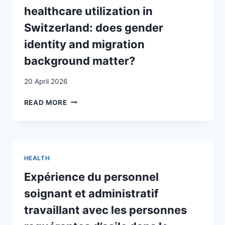
IN
healthcare utilization in
HEALTHCARE
Switzerland: does gender
identity and migration
background matter?
20 April 2026
DETERMINANTS
READ MORE
OF
MALE
HEALTHCARE
UTILIZATION
IN
HEALTH
SWITZERLAND:
DOES
Expérience du personnel
GENDER
soignant et administratif
IDENTITY
AND
travaillant avec les personnes
MIGRATION