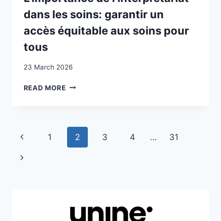
dans les soins: garantir un
accès équitable aux soins pour
tous
23 March 2026
L’IMPORTANCE
READ MORE
DE
L’INTERPRÉTARIAT
DANS
LES
Page
Previous
1
2
3
4
…
31
SOINS:
GARANTIR
navigation
Page
Next
UN
ACCÈS
Page
ÉQUITABLE
AUX
SOINS
POUR
TOUS