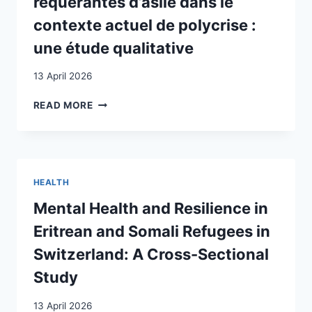
requérantes d’asile dans le
BACKGROUND
MATTER?
contexte actuel de polycrise :
une étude qualitative
13 April 2026
EXPÉRIENCE
READ MORE
DU
PERSONNEL
SOIGNANT
ET
ADMINISTRATIF
HEALTH
TRAVAILLANT
AVEC
Mental Health and Resilience in
LES
Eritrean and Somali Refugees in
PERSONNES
REQUÉRANTES
Switzerland: A Cross-Sectional
D’ASILE
Study
DANS
LE
13 April 2026
CONTEXTE