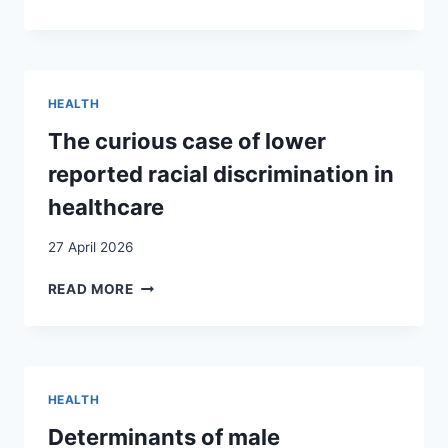
DE
L’ADÉQUATION
DU
DÉPISTAGE
LORS
HEALTH
DE
LA
The curious case of lower
VISITE
reported racial discrimination in
SANITAIRE
DE
healthcare
FRONTIÈRE
DES
27 April 2026
PROBLÈMES
DE
THE
READ MORE
SANTÉ
CURIOUS
CHEZ
CASE
LES
OF
PATIENTS
LOWER
REQUÉRANTS
REPORTED
HEALTH
D’ASILE
RACIAL
DISCRIMINATION
Determinants of male