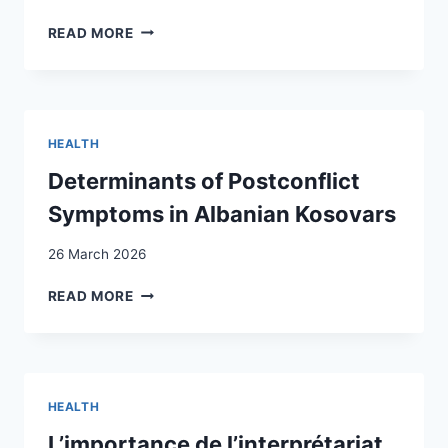
ACTUEL
MENTAL
READ MORE
DE
HEALTH
POLYCRISE
AND
:
RESILIENCE
UNE
IN
ÉTUDE
ERITREAN
QUALITATIVE
HEALTH
AND
SOMALI
Determinants of Postconflict
REFUGEES
Symptoms in Albanian Kosovars
IN
SWITZERLAND:
26 March 2026
A
CROSS-
DETERMINANTS
READ MORE
SECTIONAL
OF
STUDY
POSTCONFLICT
SYMPTOMS
IN
ALBANIAN
HEALTH
KOSOVARS
L’importance de l’interprétariat